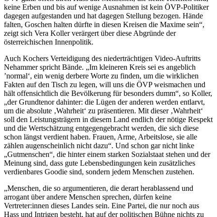
keine Erben und bis auf wenige Ausnahmen ist kein ÖVP-Politiker
dagegen aufgestanden und hat dagegen Stellung bezogen. Hände
falten, Goschen halten dürfte in diesen Kreisen die Maxime sein“,
zeigt sich Vera Koller verärgert über diese Abgründe der
österreichischen Innenpolitik.
Auch Kochers Verteidigung des niederträchtigen Video-Auftritts
Nehammer spricht Bände. „Im kleineren Kreis sei es angeblich
’normal‘, ein wenig derbere Worte zu finden, um die wirklichen
Fakten auf den Tisch zu legen, will uns die ÖVP weismachen und
hält offensichtlich die Bevölkerung für besonders dumm“, so Koller,
„der Grundtenor dahinter: die Lügen der anderen werden entlarvt,
um die absolute ‚Wahrheit‘ zu präsentieren. Mit dieser ‚Wahrheit‘
soll den Leistungsträgern in diesem Land endlich der nötige Respekt
und die Wertschätzung entgegengebracht werden, die sich diese
schon längst verdient haben. Frauen, Arme, Arbeitslose, sie alle
zählen augenscheinlich nicht dazu“. Und schon gar nicht linke
„Gutmenschen“, die hinter einem starken Sozialstaat stehen und der
Meinung sind, dass gute Lebensbedingungen kein zusätzliches
verdienbares Goodie sind, sondern jedem Menschen zustehen.
„Menschen, die so argumentieren, die derart herablassend und
arrogant über andere Menschen sprechen, dürfen keine
Vertreter:innen dieses Landes sein. Eine Partei, die nur noch aus
Hass und Intrigen besteht, hat auf der politischen Bühne nichts zu