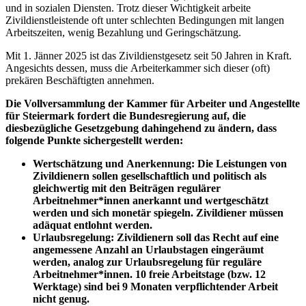
und
in
sozialen Diensten. Trotz dieser Wichtigkeit
arbeite
Zivildienstleistende
oft
unter
schlechten
Bedingungen
mit
langen
Arbeitszeiten,
wenig
Bezahlung und Geringschätzung.
Mit
1. Jänner 2025 ist das Zivildienstgesetz seit
50
Jahren
in
Kraft.
Angesichts dessen,
muss
die
Arbeiterkammer
sich dieser (oft)
prekären Beschäftigten annehmen.
Die
Vollversammlung der Kammer
für Arbeiter
und Angestellte
für
Steiermark
fordert
die
Bundesregierung
auf, die
diesbezügliche
Gesetzgebung dahingehend
zu
ändern,
dass
folgende
Punkte sichergestellt werden:
Wertschätzung
und
Anerkennung:
Die
Leistungen
von
Zivildienern
sollen
gesellschaftlich
und
politisch
als
gleichwertig
mit
den
Beiträgen
regulärer
Arbeitnehmer*innen
anerkannt
und
wertgeschätzt
werden
und sich
monetär
spiegeln.
Zivildiener
müssen
adäquat entlohnt werden.
Urlaubsregelung:
Zivildienern
soll
das
Recht
auf
eine
angemessene
Anzahl
an
Urlaubstagen eingeräumt
werden,
analog
zur
Urlaubsregelung
für
reguläre
Arbeitnehmer*innen.
10
freie Arbeitstage
(bzw.
12
Werktage)
sind
bei 9
Monaten
verpflichtender Arbeit
nicht
genug.