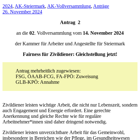
2024
,
AK-Steiermark
,
AK-Vollversammlung
,
Anträge
26. November 2024
Antrag
2
an die
02
. Vollversammlung vom
1
4
. November 2024
der Kammer für Arbeiter und Angestellte für Steiermark
Fairness
für Zivildiener:
Gleichstellung
jetzt!
Antrag mehrheitlich zugewiesen:
FSG, ÖAAB-FCG, FA-FPÖ: Zuweisung
GLB-KPÖ: Annahme
Zivildiener leisten
wichtige
Arbeit,
die
nicht
nur
Lebenszeit, sondern
auch
Engagement
und
Energie erfordert.
Eine
gerechte
Anerkennung
und
gleiche Rechte
wie
für
reguläre
Arbeitnehmer*innen
sind daher dringend notwendig.
Zivildiener leisten
unverzichtbare
Arbeit
für
das
Gemeinwohl,
insbesondere
in
Bereichen
wie
der
Pflege,
im
Gesundheitswesen