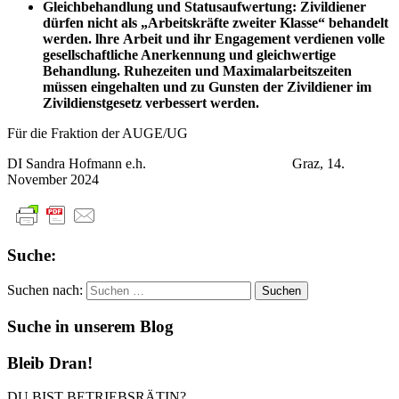
Gleichbehandlung
und
Statusaufwertung:
Zivildiener
dürfen
nicht
als
„Arbeitskräfte
zweiter
Klasse“
behandelt
werden. lhre
Arbeit
und
ihr
Engagement
verdienen
volle
gesellschaftliche Anerkennung
und
gleichwertige
Behandlung.
Ruhezeiten
und
Maximalarbeitszeiten
müssen eingehalten
und
zu
Gunsten
der
Zivi
ldiener
i
m
Zivi
ldienstgesetz verbessert werden.
Für die Fraktion der AUGE/UG
DI Sandra Hofmann e.h. Graz, 14.
November 2024
Suche:
Suchen nach:
Suche in unserem Blog
Bleib Dran!
DU BIST BETRIEBSRÄTIN?