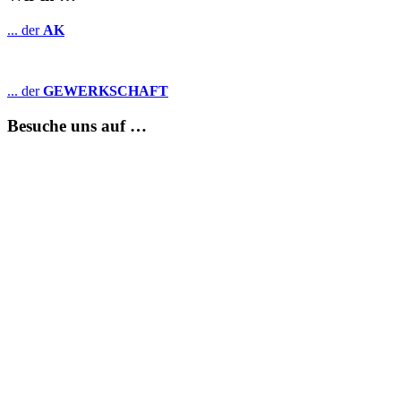
... der
AK
... der
GEWERKSCHAFT
Besuche uns auf …