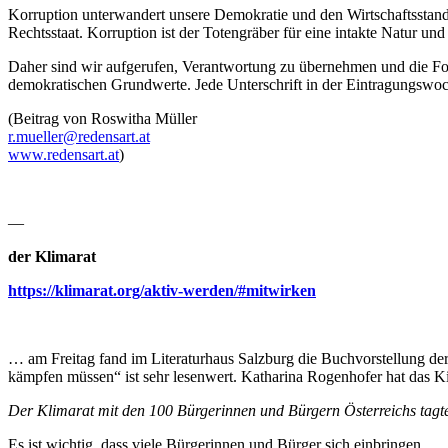
Korruption unterwandert unsere Demokratie und den Wirtschaftsstand
Rechtsstaat. Korruption ist der Totengräber für eine intakte Natur un
Daher sind wir aufgerufen, Verantwortung zu übernehmen und die For
demokratischen Grundwerte. Jede Unterschrift in der Eintragungswo
(Beitrag von Roswitha Müller
r.mueller@redensart.at
www.redensart.at
)
—
der Klimarat
https://klimarat.org/aktiv-werden/#mitwirken
… am Freitag fand im Literaturhaus Salzburg die Buchvorstellung der 
kämpfen müssen“ ist sehr lesenwert. Katharina Rogenhofer hat das 
Der Klimarat mit den 100 Bürgerinnen und Bürgern Österreichs tagte 
Es ist wichtig, dass viele Bürgerinnen und Bürger sich einbringen.