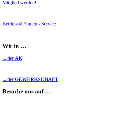
Mitglied werden!
Betriebsrät*Innen - Service
Wir in …
... der
AK
... der
GEWERKSCHAFT
Besuche uns auf …