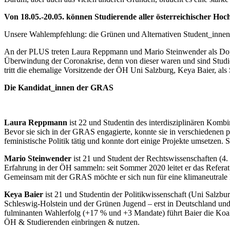
Von 18.05.-20.05. können Studierende aller österreichischer Ho
Unsere Wahlempfehlung: die Grünen und Alternativen Student_innen 
An der PLUS treten Laura Reppmann und Mario Steinwender als Dopp
Überwindung der Coronakrise, denn von dieser waren und sind Studie
tritt die ehemalige Vorsitzende der ÖH Uni Salzburg, Keya Baier, al
Die Kandidat_innen der GRAS
Laura Reppmann
ist 22 und Studentin des interdisziplinären Komb
Bevor sie sich in der GRAS engagierte, konnte sie in verschiedenen 
feministische Politik tätig und konnte dort einige Projekte umsetzen. S
Mario Steinwender
ist 21 und Student der Rechtswissenschaften (4. 
Erfahrung in der ÖH sammeln: seit Sommer 2020 leitet er das Referat 
Gemeinsam mit der GRAS möchte er sich nun für eine klimaneutrale 
Keya Baier
ist 21 und Studentin der Politikwissenschaft (Uni Salzbu
Schleswig-Holstein und der Grünen Jugend – erst in Deutschland und
fulminanten Wahlerfolg (+17 % und +3 Mandate) führt Baier die Koal
ÖH & Studierenden einbringen & nutzen.