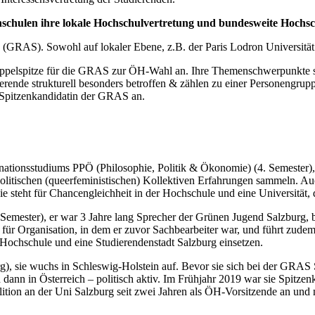
chschulen ihre lokale Hochschulvertretung und bundesweite Hochs
(GRAS). Sowohl auf lokaler Ebene, z.B. der Paris Lodron Universitä
elspitze für die GRAS zur ÖH-Wahl an. Ihre Themenschwerpunkte sin
rende strukturell besonders betroffen & zählen zu einer Personengru
s Spitzenkandidatin der GRAS an.
inationsstudiums PPÖ (Philosophie, Politik & Ökonomie) (4. Semester),
politischen (queerfeministischen) Kollektiven Erfahrungen sammeln. A
ie steht für Chancengleichheit in der Hochschule und eine Universität, di
Semester), er war 3 Jahre lang Sprecher der Grünen Jugend Salzburg, b
für Organisation, in dem er zuvor Sachbearbeiter war, und führt zudem
Hochschule und eine Studierendenstadt Salzburg einsetzen.
rg), sie wuchs in Schleswig-Holstein auf. Bevor sie sich bei der GRAS 
 dann in Österreich – politisch aktiv. Im Frühjahr 2019 war sie Spi
ition an der Uni Salzburg seit zwei Jahren als ÖH-Vorsitzende an und