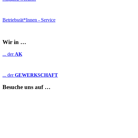
Betriebsrät*Innen - Service
Wir in …
... der
AK
... der
GEWERKSCHAFT
Besuche uns auf …