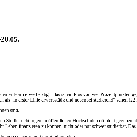
20.05.
deiner Form erwerbstätig – das ist ein Plus von vier Prozentpunkten g
ch als „in erster Linie erwerbstätig und nebenbei studierend“ sehen (22
nnen sind.
hen Studienrichtungen an öffentlichen Hochschulen oft nicht gegeben, da
ihr Leben finanzieren zu können, nicht oder nur schwer studierbar. Da
 Interessensvertretung der Studierenden.