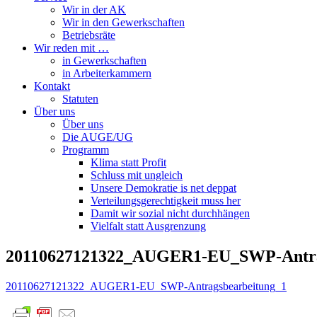
Wir in der AK
Wir in den Gewerkschaften
Betriebsräte
Wir reden mit …
in Gewerkschaften
in Arbeiterkammern
Kontakt
Statuten
Über uns
Über uns
Die AUGE/UG
Programm
Klima statt Profit
Schluss mit ungleich
Unsere Demokratie is net deppat
Verteilungsgerechtigkeit muss her
Damit wir sozial nicht durchhängen
Vielfalt statt Ausgrenzung
20110627121322_AUGER1-EU_SWP-Antra
20110627121322_AUGER1-EU_SWP-Antragsbearbeitung_1