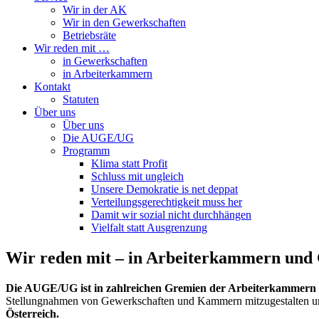
Wir in der AK
Wir in den Gewerkschaften
Betriebsräte
Wir reden mit …
in Gewerkschaften
in Arbeiterkammern
Kontakt
Statuten
Über uns
Über uns
Die AUGE/UG
Programm
Klima statt Profit
Schluss mit ungleich
Unsere Demokratie is net deppat
Verteilungsgerechtigkeit muss her
Damit wir sozial nicht durchhängen
Vielfalt statt Ausgrenzung
Wir reden mit – in Arbeiterkammern und
Die AUGE/UG ist in zahlreichen Gremien der Arbeiterkammern 
Stellungnahmen von Gewerkschaften und Kammern mitzugestalten un
Österreich.