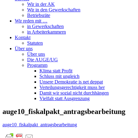
Wir in der AK
Wir in den Gewerkschaften
Betriebsräte
Wir reden mit …
in Gewerkschaften
in Arbeiterkammern
Kontakt
Statuten
Über uns
Über uns
Die AUGE/UG
Programm
Klima statt Profit
Schluss mit ungleich
Unsere Demokratie is net deppat
Verteilungsgerechtigkeit muss her
Damit wir sozial nicht durchhängen
Vielfalt statt Ausgrenzung
auge10_fiskalpakt_antragsbearbeitung
auge10_fiskalpakt_antragsbearbeitung