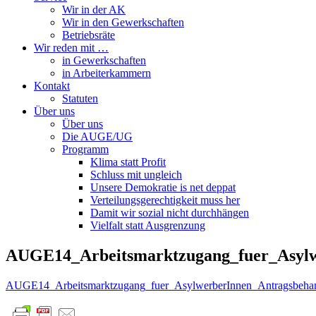
Wir in der AK
Wir in den Gewerkschaften
Betriebsräte
Wir reden mit …
in Gewerkschaften
in Arbeiterkammern
Kontakt
Statuten
Über uns
Über uns
Die AUGE/UG
Programm
Klima statt Profit
Schluss mit ungleich
Unsere Demokratie is net deppat
Verteilungsgerechtigkeit muss her
Damit wir sozial nicht durchhängen
Vielfalt statt Ausgrenzung
AUGE14_Arbeitsmarktzugang_fuer_Asylw
AUGE14_Arbeitsmarktzugang_fuer_AsylwerberInnen_Antragsbeha