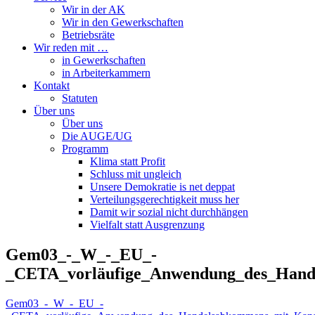
Wir in der AK
Wir in den Gewerkschaften
Betriebsräte
Wir reden mit …
in Gewerkschaften
in Arbeiterkammern
Kontakt
Statuten
Über uns
Über uns
Die AUGE/UG
Programm
Klima statt Profit
Schluss mit ungleich
Unsere Demokratie is net deppat
Verteilungsgerechtigkeit muss her
Damit wir sozial nicht durchhängen
Vielfalt statt Ausgrenzung
Gem03_-_W_-_EU_-
_CETA_vorläufige_Anwendung_des_Han
Gem03_-_W_-_EU_-