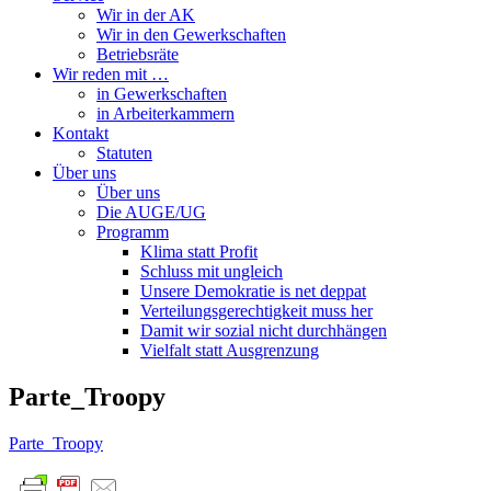
Wir in der AK
Wir in den Gewerkschaften
Betriebsräte
Wir reden mit …
in Gewerkschaften
in Arbeiterkammern
Kontakt
Statuten
Über uns
Über uns
Die AUGE/UG
Programm
Klima statt Profit
Schluss mit ungleich
Unsere Demokratie is net deppat
Verteilungsgerechtigkeit muss her
Damit wir sozial nicht durchhängen
Vielfalt statt Ausgrenzung
Parte_Troopy
Parte_Troopy