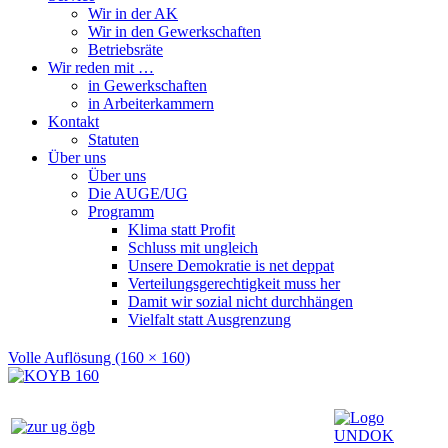
Wir in der AK
Wir in den Gewerkschaften
Betriebsräte
Wir reden mit …
in Gewerkschaften
in Arbeiterkammern
Kontakt
Statuten
Über uns
Über uns
Die AUGE/UG
Programm
Klima statt Profit
Schluss mit ungleich
Unsere Demokratie is net deppat
Verteilungsgerechtigkeit muss her
Damit wir sozial nicht durchhängen
Vielfalt statt Ausgrenzung
Volle Auflösung (160 × 160)