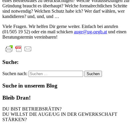
eines Betriebsrates zu berücksichtigen? Welche Voraussetzungen zur
Gründung braucht es überhaupt? Welche formalrechtlichen Schritte
sind notwendig? Welchen Schutz habe ich? Wer darf wählen, wer
kandidieren? und, und, und …
Viele Fragen. Wir helfen Dir gerne weiter. Einfach bei anrufen
(01/505 19 52) oder ein mail schicken
auge@ug-oegb.at
und einen
Beratungstermin vereinbaren!
Suche:
Suchen nach:
Suche in unserem Blog
Bleib Dran!
DU BIST BETRIEBSRÄTIN?
DU WILLST DIE AUGE/UG IN DER GEWERKSCHAFT
STÄRKEN?