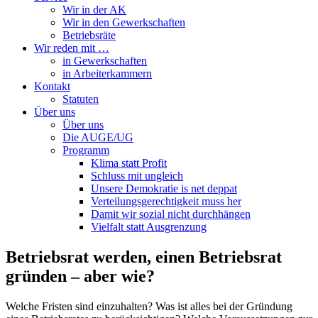
Wir in der AK
Wir in den Gewerkschaften
Betriebsräte
Wir reden mit …
in Gewerkschaften
in Arbeiterkammern
Kontakt
Statuten
Über uns
Über uns
Die AUGE/UG
Programm
Klima statt Profit
Schluss mit ungleich
Unsere Demokratie is net deppat
Verteilungsgerechtigkeit muss her
Damit wir sozial nicht durchhängen
Vielfalt statt Ausgrenzung
Betriebsrat werden, einen Betriebsrat
gründen – aber wie?
Welche Fristen sind einzuhalten? Was ist alles bei der Gründung