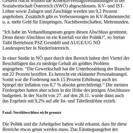
Gestern Nacht wurden die Kollektivvertragsverhandlungen in der
Sozialwirtschaft Österreich (SWÖ) abgeschlossen. KV- und IST-
Löhne sowie Zulagen und Zuschläge werden um 9,2 Prozent
angehoben. Zusätzlich gibt es Verbesserungen im KV-Rahmenrecht:
u. a. mehr Geld für Einspringen, Nachtbereitschaften, Mehrstunden.
“Ich habe im Verhandlungsteam gegen diesen Abschluss gestimmt.
Denn dieser Abschluss ist ein Kniefall vor der Politik!”, so Stefan
Taibl Betriebsrat PSZ GesmbH und AUGE/UG NÖ
Landessprecher in Niederösterreich.
In einer Studie in NÖ quer durch den Bereich haben drei Viertel der
Beschäftigten das zu niedrige Gehalt als größtes Problem
angegeben. “Die Gewerkschaft hat die Unterbezahlung der Branche
mit 22 Prozent beziffert. Es herrscht ein eklatanter Personalmangel.
Somit war die Forderung nach 15 Prozent Erhöhung auch im
Spiegel der Inflation von 8,7 % absolut gerechtfertigt.” Die meisten
Fördergeber hatten aber schon in der Höhe des jetzigen Abschlusses
budgetiert. In der Nacht von 27. auf den 28.11. wurde dann auch
das Ergebnis mit 9,2% auf alle Ist- und Tabellenlöhne erzielt.
Fatal: Streikbeschluss nicht genutzt
Die Politik und die Arbeitgeber haben wohl erkannt, dass für diese
Bereiche etwas getan werden muss. Das Einstiegsangebot der