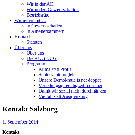
Wir in der AK
Wir in den Gewerkschaften
Betriebsräte
Wir reden mit …
in Gewerkschaften
in Arbeiterkammern
Kontakt
Statuten
Über uns
Über uns
Die AUGE/UG
Programm
Klima statt Profit
Schluss mit ungleich
Unsere Demokratie is net deppat
Verteilungsgerechtigkeit muss her
Damit wir sozial nicht durchhängen
Vielfalt statt Ausgrenzung
Kontakt Salzburg
1. September 2014
Kontakt