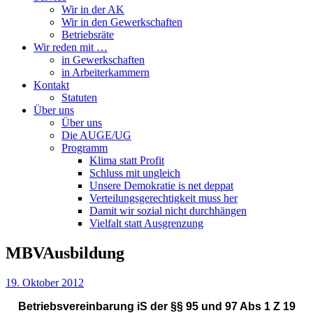
Wir in der AK
Wir in den Gewerkschaften
Betriebsräte
Wir reden mit …
in Gewerkschaften
in Arbeiterkammern
Kontakt
Statuten
Über uns
Über uns
Die AUGE/UG
Programm
Klima statt Profit
Schluss mit ungleich
Unsere Demokratie is net deppat
Verteilungsgerechtigkeit muss her
Damit wir sozial nicht durchhängen
Vielfalt statt Ausgrenzung
MBVAusbildung
19. Oktober 2012
Betriebsvereinbarung iS der §§ 95 und 97 Abs 1 Z 19