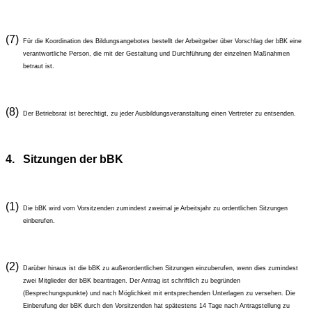
(7)
Für die Koordination des Bildungsangebotes bestellt der Arbeitgeber über Vorschlag der bBK eine
verantwortliche Person, die mit der Gestaltung und Durchführung der einzelnen Maßnahmen
betraut ist.
(8)
Der Betriebsrat ist berechtigt, zu jeder Ausbildungsveranstaltung einen Vertreter zu entsenden.
4.
Sitzungen der bBK
(1)
Die bBK wird vom Vorsitzenden zumindest zweimal je Arbeitsjahr zu ordentlichen Sitzungen
einberufen.
(2)
Darüber hinaus ist die bBK zu außerordentlichen Sitzungen einzuberufen, wenn dies zumindest
zwei Mitglieder der bBK beantragen. Der Antrag ist schriftlich zu begründen
(Besprechungspunkte) und nach Möglichkeit mit entsprechenden Unterlagen zu versehen. Die
Einberufung der bBK durch den Vorsitzenden hat spätestens 14 Tage nach Antragstellung zu