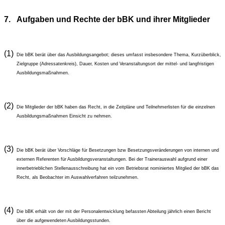
7.
Aufgaben und Rechte der bBK und ihrer Mitglieder
(1)
Die bBK berät über das Ausbildungsangebot; dieses umfasst insbesondere Thema, Kurzüberblick,
Zielgruppe (Adressatenkreis), Dauer, Kosten und Veranstaltungsort der mittel- und langfristigen
Ausbildungsmaßnahmen.
(2)
Die Mitglieder der bBK haben das Recht, in die Zeitpläne und Teilnehmerlisten für die einzelnen
Ausbildungsmaßnahmen Einsicht zu nehmen.
(3)
Die bBK berät über Vorschläge für Besetzungen bzw Besetzungsveränderungen von internen und
externen Referenten für Ausbildungsveranstaltungen. Bei der Trainerauswahl aufgrund einer
innerbetrieblichen Stellenausschreibung hat ein vom Betriebsrat nominiertes Mitglied der bBK das
Recht, als Beobachter im Auswahlverfahren teilzunehmen.
(4)
Die bBK erhält von der mit der Personalentwicklung befassten Abteilung jährlich einen Bericht
über die aufgewendeten Ausbildungsstunden.