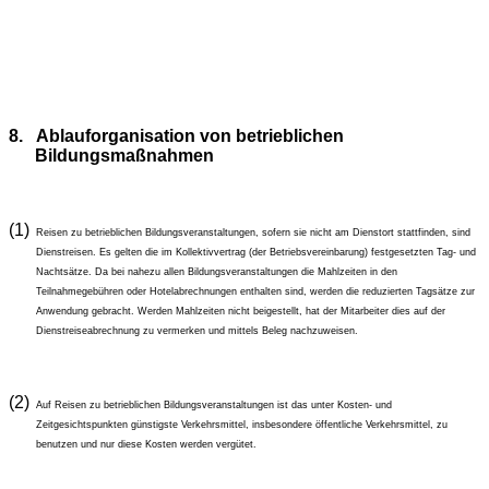
8.
Ablauforganisation von betrieblichen
Bildungsmaßnahmen
(1)
Reisen zu betrieblichen Bildungsveranstaltungen, sofern sie nicht am Dienstort stattfinden, sind
Dienstreisen. Es gelten die im Kollektivvertrag (der Betriebsvereinbarung) festgesetzten Tag- und
Nachtsätze. Da bei nahezu allen Bildungsveranstaltungen die Mahlzeiten in den
Teilnahmegebühren oder Hotelabrechnungen enthalten sind, werden die reduzierten Tagsätze zur
Anwendung gebracht. Werden Mahlzeiten nicht beigestellt, hat der Mitarbeiter dies auf der
Dienstreiseabrechnung zu vermerken und mittels Beleg nachzuweisen.
(2)
Auf Reisen zu betrieblichen Bildungsveranstaltungen ist das unter Kosten- und
Zeitgesichtspunkten günstigste Verkehrsmittel, insbesondere öffentliche Verkehrsmittel, zu
benutzen und nur diese Kosten werden vergütet.