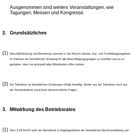
Ausgenommen sind weiters Veranstaltungen, wie
Tagungen, Messen und Kongresse.
2.
Grundsätzliches
(1)
Geschäftsleistung und Betriebsrat stimmen in der Absicht überein, Aus- und Fortbildungsangebote
im Rahmen der betrieblichen Schulung für alle Beschäftigungsgruppen zu erstellen und so zu
gestalten, dass sie prinzipiell allen Mitarbeitern offen stehen.
(2)
Die Teilnahme an betrieblichen Schulungen erfolgt freiwillig. Weder aus der Teilnahme noch aus
der Nichtteilnahme erwachsen dienstrechtliche Folgen.
3.
Mitwirkung des Betriebsrates
(1)
Gem § 94 ArbVG wirkt der Betriebsrat in Angelegenheiten der betrieblichen Berufsausbildung und