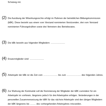
Schulung mit.
(2)
Die Ausübung der Mitwirkungsrechte erfolgt im Rahmen der betrieblichen Bildungskommission
(bBK). Diese besteht aus einem vom Vorstand nominierten Vorsitzenden, drei vom Vorstand
nominierten Führungskräften sowie drei Vertretern des Betriebsrates.
(3)
Die bBk besteht aus folgenden Mitgliedern: ………………..
(4)
Ersatzmitglieder sind: ………………..
(5)
Arbeitsjahr der bBk ist die Zeit vom ……………….. bis zum ……………….. des folgenden Jahres.
(6)
Zur Wahrung der Kontinuität soll die Nominierung der Mitglieder der bBK zumindest für ein
Arbeitsjahr im vorhinein, längstens jedoch für drei Arbeitsjahre erfolgen. Veränderungen in der
personellen Zusammensetzung der bBK für das nächste Arbeitsjahr sind den übrigen Mitgliedern
der bBK längstens bis …….. des vorhergehenden Arbeitsjahres mitzuteilen.