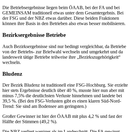
Die Betriebsergebnisse liegen beim ÖAAB, bei der FA und bei
GEMEINSAM traditionell etwas unter dem Gesamtergebnis. Bei
der FSG und der NBZ etwas darüber. Diese beiden Fraktionen
können ihre Basis in den Betrieben also etwas besser mobilisieren.
Bezirksergebnisse Betriebe
Auch Bezirksergebnisse sind nur bedingt vergleichbar, da Betriebe
von der Betriebs- zur Briefwahl wechseln und umgekehrt und da
landesweit tätige Betriebe teilweise ihre „Bezirkszugehörigkeit“
wechseln.
Bludenz
Der Bezirk Bludenz ist traditionell eine FSG-Hochburg. Sie erzielte
hier stets Ergebnisse deutlich über 40 %, musste hier nun aber mit
minus 7,5% die deutlichsten Verluste hinnehmen und landete bei
39,5 %. (Bei den FSG-Verlusten gibt es einen klaren Süd-Nord-
Trend: Sie sind am Bodensee am geringsten.)
Großer Gewinner ist hier der ÖAAB mit plus 4,2 % und fast der
Hälfte der Stimmen (49,2 %).
Die NBZ verliert weniger als im Landeschnitt. Die FA gewinnt