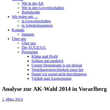
Wir in der AK
Wir in den Gewerkschaften
Betriebsräte
Wir reden mit …
in Gewerkschaften
in Arbeiterkammern
Kontakt
Statuten
Über uns
Über uns
Die AUGE/UG
Programm
Klima statt Profit
Schluss mit ungleich
Unsere Demokratie is net deppat
Verteilungsgerechtigkeit muss her
Damit wir sozial nicht durchhängen
Vielfalt statt Ausgrenzung
Analyse zur AK-Wahl 2014 in Vorarlberg
2. März 2014