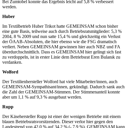
Bei Zumtobel konnte das Ergebnis leicht auf 5,8 % verbessert
werden.
Huber
Im Textilbetrieb Huber Trikot hatte GEMEINSAM schon bisher
eine gute Basis, teilweise auch durch Betriebsratsmitglieder: 5,3 %
2004, 8 % 2009 und nun satte 15,4 % und gleichzeitig ein Verlust
der ÖAAB-Absoluten, die hier ebenso wie die FSG dramatisch
verliert. Neben GEMEINSAM gewinnen hier auch NBZ und FA
überdurchschnittlich. Dass es GEMEINSAM hier gelingt sich fast
zu verdoppeln, ist in erster Linie dem Betriebsrat Eren Bulanık zu
verdanken.
Wolford
Der Textilienhersteller Wolford hat viele Mitarbeiter/innen, auch
GEMEINSAM-Sympathisant/innen, gekündigt. Dadurch sank auch
die Zahl der GEMEINSAM-Stimmen. Der Stimmenanteil konnte
aber um 1,1 % auf 9,3 % ausgebaut werden.
Rupp
Der Käsehersteller Rupp ist einer der wenigen Betriebe mit einem
blauen Betriebsratsvorsitzenden. Dieser verlor hier gegen den
Landestrend von 42,0 % auf 34,2 % (- 7,9 %). GEMEINSAM kann