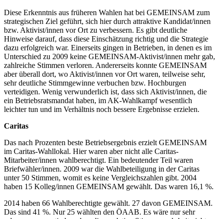
Diese Erkenntnis aus früheren Wahlen hat bei GEMEINSAM zum
strategischen Ziel geführt, sich hier durch attraktive Kandidat/innen
bzw. Aktivist/innen vor Ort zu verbessern. Es gibt deutliche
Hinweise darauf, dass diese Einschätzung richtig und die Strategie
dazu erfolgreich war. Einerseits gingen in Betrieben, in denen es im
Unterschied zu 2009 keine GEMEINSAM-Aktivist/innen mehr gab,
zahlreiche Stimmen verloren. Andererseits konnte GEMEINSAM
aber überall dort, wo Aktivist/innen vor Ort waren, teilweise sehr,
sehr deutliche Stimmgewinne verbuchen bzw. Hochburgen
verteidigen. Wenig verwunderlich ist, dass sich Aktivist/innen, die
ein Betriebsratsmandat haben, im AK-Wahlkampf wesentlich
leichter tun und im Verhältnis noch bessere Ergebnisse erzielen.
Caritas
Das nach Prozenten beste Betriebsergebnis erzielt GEMEINSAM
im Caritas-Wahllokal. Hier waren aber nicht alle Caritas-
Mitarbeiter/innen wahlberechtigt. Ein bedeutender Teil waren
Briefwähler/innen. 2009 war die Wahlbeteiligung in der Caritas
unter 50 Stimmen, womit es keine Vergleichszahlen gibt. 2004
haben 15 Kolleg/innen GEMEINSAM gewählt. Das waren 16,1 %.
2014 haben 66 Wahlberechtigte gewählt. 27 davon GEMEINSAM.
Das sind 41 %. Nur 25 wählten den ÖAAB. Es wäre nur sehr