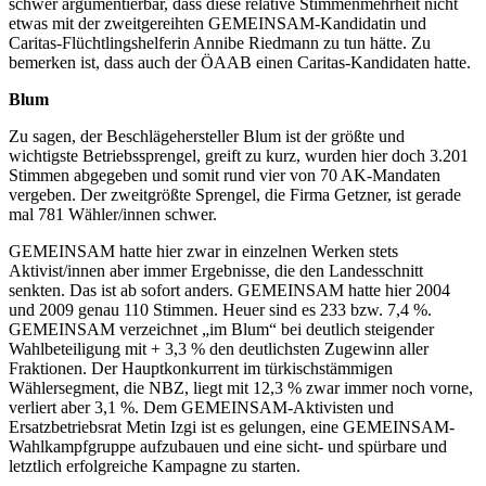
schwer argumentierbar, dass diese relative Stimmenmehrheit nicht
etwas mit der zweitgereihten GEMEINSAM-Kandidatin und
Caritas-Flüchtlingshelferin Annibe Riedmann zu tun hätte. Zu
bemerken ist, dass auch der ÖAAB einen Caritas-Kandidaten hatte.
Blum
Zu sagen, der Beschlägehersteller Blum ist der größte und
wichtigste Betriebssprengel, greift zu kurz, wurden hier doch 3.201
Stimmen abgegeben und somit rund vier von 70 AK-Mandaten
vergeben. Der zweitgrößte Sprengel, die Firma Getzner, ist gerade
mal 781 Wähler/innen schwer.
GEMEINSAM hatte hier zwar in einzelnen Werken stets
Aktivist/innen aber immer Ergebnisse, die den Landesschnitt
senkten. Das ist ab sofort anders. GEMEINSAM hatte hier 2004
und 2009 genau 110 Stimmen. Heuer sind es 233 bzw. 7,4 %.
GEMEINSAM verzeichnet „im Blum“ bei deutlich steigender
Wahlbeteiligung mit + 3,3 % den deutlichsten Zugewinn aller
Fraktionen. Der Hauptkonkurrent im türkischstämmigen
Wählersegment, die NBZ, liegt mit 12,3 % zwar immer noch vorne,
verliert aber 3,1 %. Dem GEMEINSAM-Aktivisten und
Ersatzbetriebsrat Metin Izgi ist es gelungen, eine GEMEINSAM-
Wahlkampfgruppe aufzubauen und eine sicht- und spürbare und
letztlich erfolgreiche Kampagne zu starten.