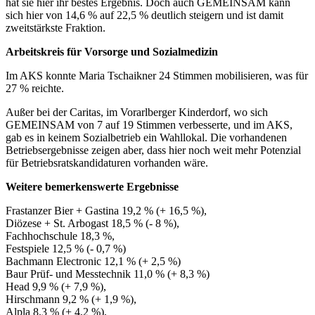
hat sie hier ihr bestes Ergebnis. Doch auch GEMEINSAM kann
sich hier von 14,6 % auf 22,5 % deutlich steigern und ist damit
zweitstärkste Fraktion.
Arbeitskreis für Vorsorge und Sozialmedizin
Im AKS konnte Maria Tschaikner 24 Stimmen mobilisieren, was für
27 % reichte.
Außer bei der Caritas, im Vorarlberger Kinderdorf, wo sich
GEMEINSAM von 7 auf 19 Stimmen verbesserte, und im AKS,
gab es in keinem Sozialbetrieb ein Wahllokal. Die vorhandenen
Betriebsergebnisse zeigen aber, dass hier noch weit mehr Potenzial
für Betriebsratskandidaturen vorhanden wäre.
Weitere bemerkenswerte Ergebnisse
Frastanzer Bier + Gastina 19,2 % (+ 16,5 %),
Diözese + St. Arbogast 18,5 % (- 8 %),
Fachhochschule 18,3 %,
Festspiele 12,5 % (- 0,7 %)
Bachmann Electronic 12,1 % (+ 2,5 %)
Baur Prüf- und Messtechnik 11,0 % (+ 8,3 %)
Head 9,9 % (+ 7,9 %),
Hirschmann 9,2 % (+ 1,9 %),
Alpla 8,3 % (+ 4,2 %),