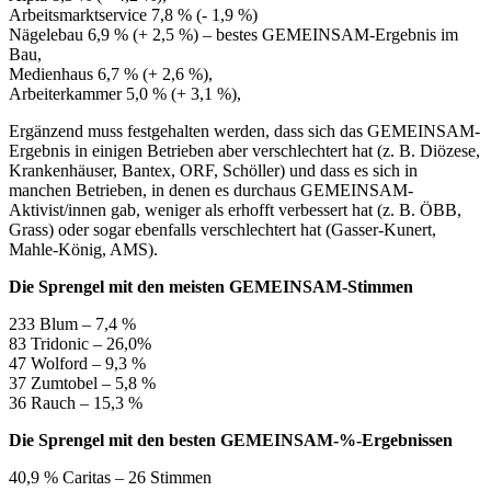
Arbeitsmarktservice 7,8 % (- 1,9 %)
Nägelebau 6,9 % (+ 2,5 %) – bestes GEMEINSAM-Ergebnis im
Bau,
Medienhaus 6,7 % (+ 2,6 %),
Arbeiterkammer 5,0 % (+ 3,1 %),
Ergänzend muss festgehalten werden, dass sich das GEMEINSAM-
Ergebnis in einigen Betrieben aber verschlechtert hat (z. B. Diözese,
Krankenhäuser, Bantex, ORF, Schöller) und dass es sich in
manchen Betrieben, in denen es durchaus GEMEINSAM-
Aktivist/innen gab, weniger als erhofft verbessert hat (z. B. ÖBB,
Grass) oder sogar ebenfalls verschlechtert hat (Gasser-Kunert,
Mahle-König, AMS).
Die Sprengel mit den meisten GEMEINSAM-Stimmen
233 Blum – 7,4 %
83 Tridonic – 26,0%
47 Wolford – 9,3 %
37 Zumtobel – 5,8 %
36 Rauch – 15,3 %
Die Sprengel mit den besten GEMEINSAM-%-Ergebnissen
40,9 % Caritas – 26 Stimmen