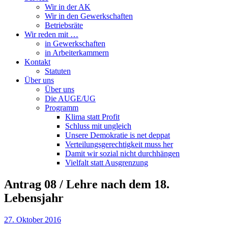
Wir in der AK
Wir in den Gewerkschaften
Betriebsräte
Wir reden mit …
in Gewerkschaften
in Arbeiterkammern
Kontakt
Statuten
Über uns
Über uns
Die AUGE/UG
Programm
Klima statt Profit
Schluss mit ungleich
Unsere Demokratie is net deppat
Verteilungsgerechtigkeit muss her
Damit wir sozial nicht durchhängen
Vielfalt statt Ausgrenzung
Antrag 08 / Lehre nach dem 18.
Lebensjahr
27. Oktober 2016