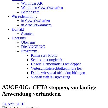
Wir in der AK
Wir in den Gewerkschaften
Betriebsräte
Wir reden mit …
in Gewerkschaften
in Arbeiterkammern
Kontakt
Statuten
Über uns
Über uns
Die AUGE/UG
Programm
Klima statt Profit
Schluss mit ungleich
Unsere Demokratie is net deppat
Verteilungsgerechtigkeit muss her
Damit wir sozial nicht durchhängen
Vielfalt statt Ausgrenzung
AUGE/UG: CETA stoppen, vorläufige
Anwendung verhindern
14. April 2016