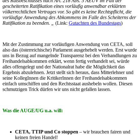
des Ratsbeschlusses nach Art. 218 Abs. 5 AEUV im Fall der
gescheiterten Ratifikation eines vorläufig anwendbar erklärten
völkerrechtlichen Vertrages vor. So gibt es keine Rechtspflicht, die
vorläufige Anwendung des Abkommens im Falle des Scheiterns der
Ratifikation zu beenden. „
(Link:
Gutachten des Bundestags
)
Mit der Zustimmung zur vorläufigen Anwendung von CETA, soll
also das (österreichische) Parlament ausgehebelt werden. Erst wurde
uns in Bezug auf mangelnde Transparenz bei den Verhandlungen zu
Freihandelsabkommen erklärt, wenn fertig verhandelt sei, würde
alles offengelegt und der Nationalrat habe die Möglichkeit das
Ergebnis abzulehnen. Jetzt stellt sich heraus, dass Mitterlehner und
seine KollegInnen die KritikerInnen der Freihandelsabkommen
einfach umschiffen und den Rechtsstaat aushebeln wollen. Diesen
schmutzigen Trick dürfen wir uns nicht gefallen lassen.
Was die AUGE/UG u.a. will:
CETA, TTIP und Co stoppen
– wir brauchen fairen und
keinen freien Handel!