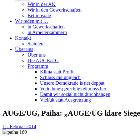
Wir in der AK
Wir in den Gewerkschaften
Betriebsräte
Wir reden mit …
in Gewerkschaften
in Arbeiterkammern
Kontakt
Statuten
Über uns
Über uns
Die AUGE/UG
Programm
Klima statt Profit
Schluss mit ungleich
Unsere Demokratie is net deppat
Verteilungsgerechtigkeit muss her
Damit wir sozial nicht durchhängen
Vielfalt statt Ausgrenzung
AUGE/UG, Paiha: „AUGE/UG klare Sieger
11. Februar 2014