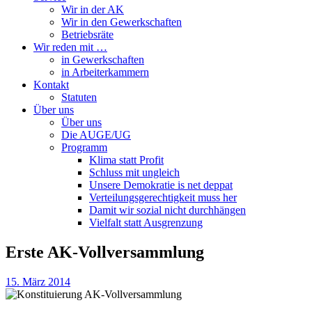
Wir in der AK
Wir in den Gewerkschaften
Betriebsräte
Wir reden mit …
in Gewerkschaften
in Arbeiterkammern
Kontakt
Statuten
Über uns
Über uns
Die AUGE/UG
Programm
Klima statt Profit
Schluss mit ungleich
Unsere Demokratie is net deppat
Verteilungsgerechtigkeit muss her
Damit wir sozial nicht durchhängen
Vielfalt statt Ausgrenzung
Erste AK-Vollversammlung
15. März 2014