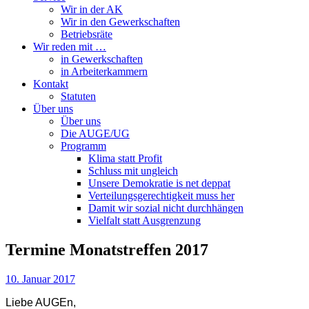
Wir in der AK
Wir in den Gewerkschaften
Betriebsräte
Wir reden mit …
in Gewerkschaften
in Arbeiterkammern
Kontakt
Statuten
Über uns
Über uns
Die AUGE/UG
Programm
Klima statt Profit
Schluss mit ungleich
Unsere Demokratie is net deppat
Verteilungsgerechtigkeit muss her
Damit wir sozial nicht durchhängen
Vielfalt statt Ausgrenzung
Termine Monatstreffen 2017
10. Januar 2017
Liebe AUGEn,