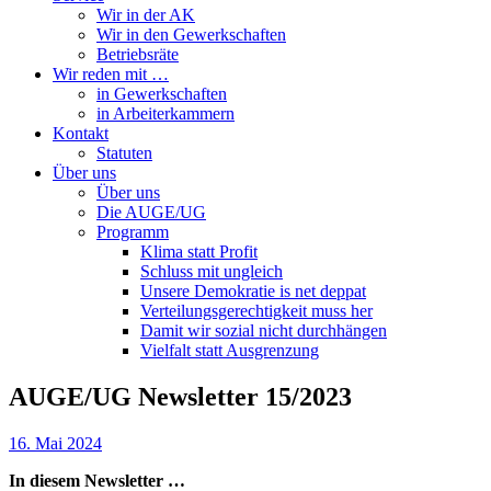
Wir in der AK
Wir in den Gewerkschaften
Betriebsräte
Wir reden mit …
in Gewerkschaften
in Arbeiterkammern
Kontakt
Statuten
Über uns
Über uns
Die AUGE/UG
Programm
Klima statt Profit
Schluss mit ungleich
Unsere Demokratie is net deppat
Verteilungsgerechtigkeit muss her
Damit wir sozial nicht durchhängen
Vielfalt statt Ausgrenzung
AUGE/UG Newsletter 15/2023
16. Mai 2024
In diesem Newsletter …