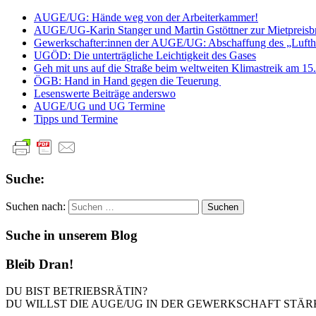
AUGE/UG: Hände weg von der Arbeiterkammer!
AUGE/UG-Karin Stanger und Martin Gstöttner zur Mietpreisbr
Gewerkschafter:innen der AUGE/UG: Abschaffung des „Lufthu
UGÖD: Die unterträgliche Leichtigkeit des Gases
Geh mit uns auf die Straße beim weltweiten Klimastreik am 15
ÖGB: Hand in Hand gegen die Teuerung
Lesenswerte Beiträge anderswo
AUGE/UG und UG Termine
Tipps und Termine
Suche:
Suchen nach:
Suche in unserem Blog
Bleib Dran!
DU BIST BETRIEBSRÄTIN?
DU WILLST DIE AUGE/UG IN DER GEWERKSCHAFT STÄR