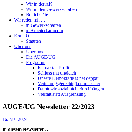
Wir in der AK
Wir in den Gewerkschaften
Betriebsräte
Wir reden mit …
in Gewerkschaften
in Arbeiterkammern
Kontakt
Statuten
Über uns
Über uns
Die AUGE/UG
Programm
Klima statt Profit
Schluss mit ungleich
Unsere Demokratie is net deppat
Verteilungsgerechtigkeit muss her
Damit wir sozial nicht durchhängen
Vielfalt statt Ausgrenzung
AUGE/UG Newsletter 22/2023
16. Mai 2024
In diesem Newsletter …