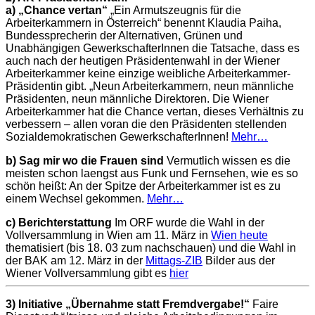
a) „Chance vertan“
„Ein Armutszeugnis für die
Arbeiterkammern in Österreich“ benennt Klaudia Paiha,
Bundessprecherin der Alternativen, Grünen und
Unabhängigen GewerkschafterInnen die Tatsache, dass es
auch nach der heutigen Präsidentenwahl in der Wiener
Arbeiterkammer keine einzige weibliche Arbeiterkammer-
Präsidentin gibt. „Neun Arbeiterkammern, neun männliche
Präsidenten, neun männliche Direktoren. Die Wiener
Arbeiterkammer hat die Chance vertan, dieses Verhältnis zu
verbessern – allen voran die den Präsidenten stellenden
Sozialdemokratischen GewerkschafterInnen!
Mehr…
b) Sag mir wo die Frauen sind
Vermutlich wissen es die
meisten schon laengst aus Funk und Fernsehen, wie es so
schön heißt: An der Spitze der Arbeiterkammer ist es zu
einem Wechsel gekommen.
Mehr…
c) Berichterstattung
Im ORF wurde die Wahl in der
Vollversammlung in Wien am 11. März in
Wien heute
thematisiert (bis 18. 03 zum nachschauen) und die Wahl in
der BAK am 12. März in der
Mittags-ZIB
Bilder aus der
Wiener Vollversammlung gibt es
hier
3) Initiative „Übernahme statt Fremdvergabe!“
Faire