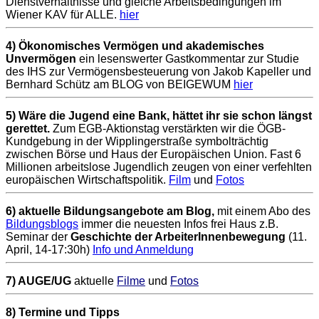
Dienstverhältnisse und gleiche Arbeitsbedingungen im
Wiener KAV für ALLE.
hier
4) Ökonomisches Vermögen und akademisches
Unvermögen
ein lesenswerter Gastkommentar zur Studie
des IHS zur Vermögensbesteuerung von Jakob Kapeller und
Bernhard Schütz am BLOG von BEIGEWUM
hier
5) Wäre die Jugend eine Bank, hättet ihr sie schon längst
gerettet.
Zum EGB-Aktionstag verstärkten wir die ÖGB-
Kundgebung in der Wipplingerstraße symbolträchtig
zwischen Börse und Haus der Europäischen Union. Fast 6
Millionen arbeitslose Jugendlich zeugen von einer verfehlten
europäischen Wirtschaftspolitik.
Film
und
Fotos
6) aktuelle Bildungsangebote am Blog,
mit einem Abo des
Bildungsblogs
immer die neuesten Infos frei Haus z.B.
Seminar der
Geschichte der ArbeiterInnenbewegung
(11.
April, 14-17:30h)
Info und Anmeldung
7) AUGE/UG
aktuelle
Filme
und
Fotos
8)
Termine und Tipps