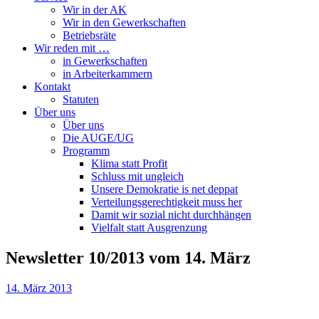
Wir in der AK
Wir in den Gewerkschaften
Betriebsräte
Wir reden mit …
in Gewerkschaften
in Arbeiterkammern
Kontakt
Statuten
Über uns
Über uns
Die AUGE/UG
Programm
Klima statt Profit
Schluss mit ungleich
Unsere Demokratie is net deppat
Verteilungsgerechtigkeit muss her
Damit wir sozial nicht durchhängen
Vielfalt statt Ausgrenzung
Newsletter 10/2013 vom 14. März
14. März 2013