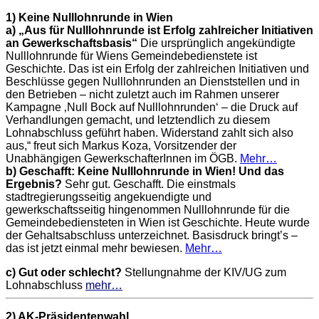
1)
Keine Nulllohnrunde in Wien
a) „Aus für Nulllohnrunde ist Erfolg zahlreicher Initiativen
an Gewerkschaftsbasis“
Die ursprünglich angekündigte
Nulllohnrunde für Wiens Gemeindebedienstete ist
Geschichte. Das ist ein Erfolg der zahlreichen Initiativen und
Beschlüsse gegen Nulllohnrunden an Dienststellen und in
den Betrieben – nicht zuletzt auch im Rahmen unserer
Kampagne ‚Null Bock auf Nulllohnrunden‘ – die Druck auf
Verhandlungen gemacht, und letztendlich zu diesem
Lohnabschluss geführt haben. Widerstand zahlt sich also
aus,“ freut sich Markus Koza, Vorsitzender der
Unabhängigen GewerkschafterInnen im ÖGB.
Mehr…
b) Geschafft: Keine Nulllohnrunde in Wien! Und das
Ergebnis?
Sehr gut. Geschafft. Die einstmals
stadtregierungsseitig angekuendigte und
gewerkschaftsseitig hingenommen Nulllohnrunde für die
Gemeindebediensteten in Wien ist Geschichte. Heute wurde
der Gehaltsabschluss unterzeichnet. Basisdruck bringt’s –
das ist jetzt einmal mehr bewiesen.
Mehr…
c) Gut oder schlecht?
Stellungnahme der KIV/UG zum
Lohnabschluss
mehr…
2) AK-Präsidentenwahl