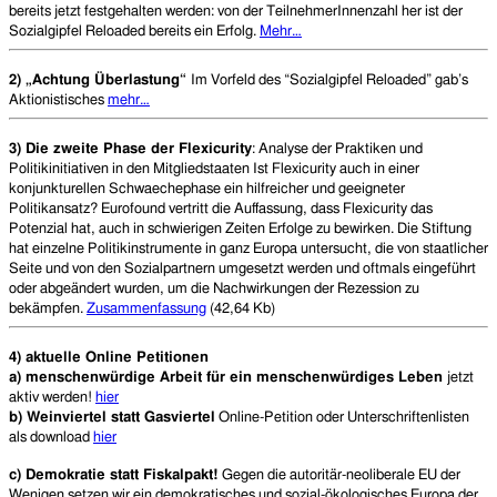
bereits jetzt festgehalten werden: von der TeilnehmerInnenzahl her ist der
Sozialgipfel Reloaded bereits ein Erfolg.
Mehr…
2) „Achtung Überlastung“
Im Vorfeld des “Sozialgipfel Reloaded” gab’s
Aktionistisches
mehr…
3) Die zweite Phase der Flexicurity
: Analyse der Praktiken und
Politikinitiativen in den Mitgliedstaaten Ist Flexicurity auch in einer
konjunkturellen Schwaechephase ein hilfreicher und geeigneter
Politikansatz? Eurofound vertritt die Auffassung, dass Flexicurity das
Potenzial hat, auch in schwierigen Zeiten Erfolge zu bewirken. Die Stiftung
hat einzelne Politikinstrumente in ganz Europa untersucht, die von staatlicher
Seite und von den Sozialpartnern umgesetzt werden und oftmals eingeführt
oder abgeändert wurden, um die Nachwirkungen der Rezession zu
bekämpfen.
Zusammenfassung
(42,64 Kb)
4) aktuelle Online Petitionen
a) menschenwürdige Arbeit für ein menschenwürdiges Leben
jetzt
aktiv werden!
hier
b) Weinviertel statt Gasviertel
Online-Petition oder Unterschriftenlisten
als download
hier
c) Demokratie statt Fiskalpakt!
Gegen die autoritär-neoliberale EU der
Wenigen setzen wir ein demokratisches und sozial-ökologisches Europa der