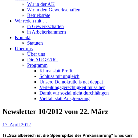
Wir in der AK
Wir in den Gewerkschaften
Betriebsräte
Wir reden mit …
in Gewerkschaften
in Arbeiterkammern
Kontakt
Statuten
Über uns
Über uns
Die AUGE/UG
Programm
Klima statt Profit
Schluss mit ungleich
Unsere Demokratie is net deppat
Verteilungsgerechtigkeit muss her
Damit wir sozial nicht durchhängen
Vielfalt statt Ausgrenzung
Newsletter 10/2012 vom 22. März
17. April 2012
1) „Sozialbereich ist die Speerspitze der Prekarisierung“
Eines kann