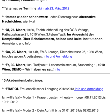
***alternative Termine
akin
,
ab 23. März 2012
***immer wieder sehenswert:
Jeden Dienstag neue
alternative
Nachrichten:
wientv.at
***Di, 27. Maerz,
19:30, Fachbuchhandlung des ÖGB-Verlags,
Rathausstrasse 21, 1010 Wien; 3.#sbsmTaalk
Im Angesicht der
Komplexität. Über Echokammern, heisse und kalte Institutionen
Anmeldung und Info
***Do, 29. Maerz,
10-14h, EMS-Lounge, Dietrichstrasse 25, 1030 Wien,
Impulse gegen Arbeitsstress,
Info und Anmeldung
***Fr, 30. Maerz,
10h, Treffpunkt, Lebensministerium, Stubenring 1,
1010
Wien; DEMO – Wir haben es satt!
Info
10)Akademien/Lehrgänge:
***FRAPOL
Frauenpolitischer Lehrgang 2012/2013
Info und Anmeldung
Ich will’s fair
!
– Modul 1 – Frauen: gestern – heute – morgen 08.11.2012 bis
10.11.2012
Ich will’s fair
!
– Modul 2 – Dein Auftritt bitte 31.01.2013 bis 02.02.2013