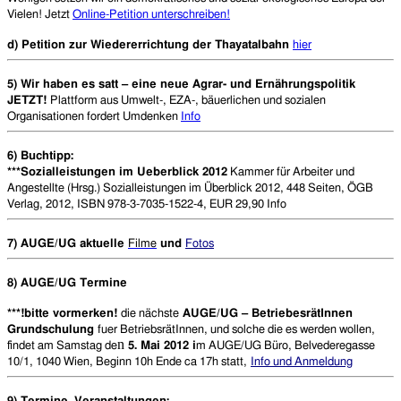
Vielen! Jetzt
Online-Petition unterschreiben!
d) Petition
zur Wiedererrichtung der Thayatalbahn
hier
5) Wir haben es satt – eine neue Agrar- und Ernährungspolitik
JETZT!
Plattform aus Umwelt-, EZA-, bäuerlichen und sozialen
Organisationen fordert Umdenken
Info
6) Buchtipp:
***Sozialleistungen im Ueberblick 2012
Kammer für Arbeiter und
Angestellte (Hrsg.) Sozialleistungen im Überblick 2012, 448 Seiten, ÖGB
Verlag, 2012, ISBN 978-3-7035-1522-4, EUR 29,90 Info
7) AUGE/UG aktuelle
Filme
und
Fotos
8)
AUGE/UG Termine
***!bitte vormerken!
die nächste
AUGE/UG – BetriebesrätInnen
Grundschulung
fuer BetriebsrätInnen, und solche die es werden wollen,
n
findet am Samstag de
5. Mai 2012 i
m AUGE/UG Büro, Belvederegasse
10/1, 1040 Wien, Beginn 10h Ende ca 17h statt
,
Info und Anmeldung
9) Termine, Veranstaltungen: