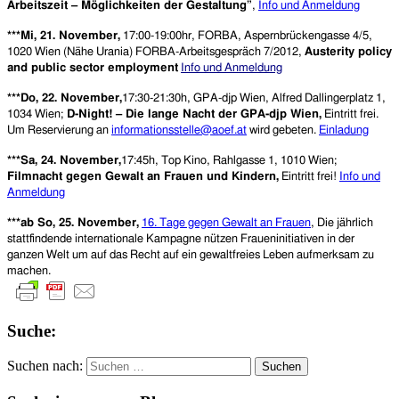
Arbeitszeit – Möglichkeiten der Gestaltung”
,
Info und Anmeldung
***Mi, 21. November,
17:00-19:00hr, FORBA, Aspernbrückengasse 4/5,
1020 Wien (Nähe Urania) FORBA-Arbeitsgespräch 7/2012,
Austerity policy
and public sector employment
Info und Anmeldung
***Do, 22. November,
17:30-21:30h, GPA-djp Wien, Alfred Dallingerplatz 1,
1034 Wien;
D-Night! – Die lange Nacht der GPA-djp Wien,
Eintritt frei.
Um Reservierung an
informationsstelle@aoef.at
wird gebeten.
Einladung
***Sa, 24. November,
17:45h, Top Kino, Rahlgasse 1, 1010 Wien;
Filmnacht gegen Gewalt an Frauen und Kindern,
Eintritt frei!
Info und
Anmeldung
***ab So, 25. November,
16. Tage gegen Gewalt an Frauen
, Die jährlich
stattfindende internationale Kampagne nützen Fraueninitiativen in der
ganzen Welt um auf das Recht auf ein gewaltfreies Leben aufmerksam zu
machen.
Suche:
Suchen nach: