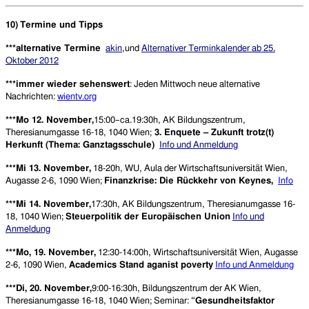
10)
Termine und Tipps
***alternative Termine
akin
,
und
Alternativer Terminkalender ab 25.
Oktober 2012
***immer wieder sehenswert
: Jeden Mittwoch neue alternative
Nachrichten:
wientv.org
***Mo 12. November,
15:00–ca.19:30h, AK Bildungszentrum,
Theresianumgasse 16-18, 1040 Wien;
3. Enquete – Zukunft trotz(t)
Herkunft (Thema: Ganztagsschule)
Info und Anmeldung
***Mi 13. November,
18-20h, WU, Aula der Wirtschaftsuniversität Wien,
Augasse 2-6, 1090 Wien;
Finanzkrise: Die Rückkehr von Keynes,
Info
***Mi 14. November,
17:30h, AK Bildungszentrum, Theresianumgasse 16-
18, 1040 Wien;
Steuerpolitik der Europäischen Union
Info und
Anmeldung
***Mo, 19. November,
12:30-14:00h, Wirtschaftsuniversität Wien, Augasse
2-6, 1090 Wien,
Academics Stand aganist poverty
Info und Anmeldung
***Di, 20. November,
9:00-16:30h, Bildungszentrum der AK Wien,
Theresianumgasse 16-18, 1040 Wien; Seminar:
“Gesundheitsfaktor