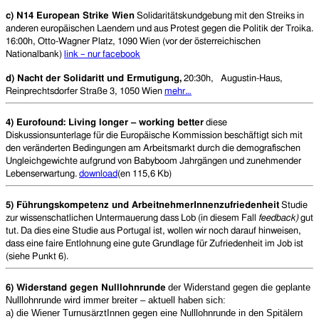
c) N14 European Strike Wien
Solidaritätskundgebung mit den Streiks in
anderen europäischen Laendern und aus Protest gegen die Politik der Troika.
16:00h, Otto-Wagner Platz, 1090 Wien (vor der österreichischen
Nationalbank)
link – nur facebook
d) Nacht der Solidaritt und Ermutigung,
20:30h,
Augustin-Haus,
Reinprechtsdorfer Straße 3, 1050 Wien
mehr…
4) Eurofound: Living longer – working better
diese
Diskussionsunterlage für die Europäische Kommission beschäftigt sich mit
den veränderten Bedingungen am Arbeitsmarkt durch die demografischen
Ungleichgewichte aufgrund von Babyboom Jahrgängen und zunehmender
Lebenserwartung.
download
(en 115,6 Kb)
5) Führungskompetenz und ArbeitnehmerInnenzufriedenheit
Studie
zur wissenschatlichen Untermauerung dass Lob (in diesem Fall
feedback)
gut
tut. Da dies eine Studie aus Portugal ist, wollen wir noch darauf hinweisen,
dass eine faire Entlohnung eine gute Grundlage für Zufriedenheit im Job ist
(siehe Punkt 6).
der Widerstand gegen die geplante
6) Widerstand gegen Nulllohnrunde
Nulllohnrunde wird immer breiter – aktuell haben sich:
a) die Wiener TurnusärztInnen gegen eine Nulllohnrunde in den Spitälern