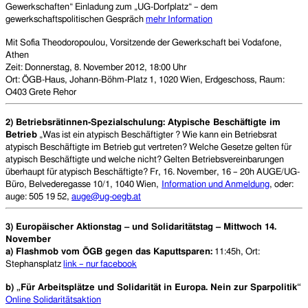
Gewerkschaften“
Einladung zum „UG-Dorfplatz“ – dem
gewerkschaftspolitischen Gespräch
mehr Information
Mit Sofia Theodoropoulou, Vorsitzende der Gewerkschaft bei Vodafone,
Athen
Zeit: Donnerstag, 8. November 2012, 18:00 Uhr
Ort: ÖGB-Haus, Johann-Böhm-Platz 1, 1020 Wien, Erdgeschoss, Raum:
O403 Grete Rehor
2) Betriebsrätinnen-Spezialschulung: Atypische Beschäftigte im
Betrieb
„Was ist ein atypisch Beschäftigter ? Wie kann ein Betriebsrat
atypisch Beschäftigte im Betrieb gut vertreten? Welche Gesetze gelten für
atypisch Beschäftigte und welche nicht? Gelten Betriebsvereinbarungen
überhaupt für atypisch Beschäftigte? Fr, 16. November, 16 – 20h AUGE/UG-
Büro, Belvederegasse 10/1, 1040 Wien,
Information und Anmeldung
, oder:
auge: 505 19 52,
auge@ug-oegb.at
3) Europäischer Aktionstag – und Solidaritätstag – Mittwoch 14.
November
a) Flashmob vom ÖGB gegen das Kaputtsparen:
11:45h, Ort:
Stephansplatz
link – nur facebook
b) „Für Arbeitsplätze und Solidarität in Europa. Nein zur Sparpolitik“
Online Solidaritätsaktion