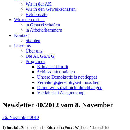
Wir in der AK
Wir in den Gewerkschaften
Betriebsräte
Wir reden mit …
in Gewerkschaften
in Arbeiterkammern
Kontakt
Statuten
Über uns
Über uns
Die AUGE/UG
Programm
Klima statt Profit
Schluss mit ungleich
Unsere Demokratie is net deppat
Verteilungsgerechtigkeit muss her
Damit wir sozial nicht durchhängen
Vielfalt statt Ausgrenzung
Newsletter 40/2012 vom 8. November
26. November 2012
1) heute!
„Griechenland – Krise ohne Ende, Widerstaäde und die