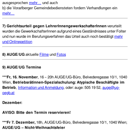
ausgesprochen
mehr…
und auch
b) die Vorarlberger Gemeindebediensteten fordern Verhandlungen ein
mehr…
7) Gerichtsurteil gegen LehrerInnengewerkschafterInnen
verurteilt
wurden die GewerkschafterInnen aufgrund eines Geständnisses unter Folter
und nun wurde im Berufungsverfahren das Urteil auch noch bestätigt
mehr
und Onlinepetition
8) AUGE/UG
aktuelle
Filme
und
Fotos
9) AUGE/UG Termine
***Fr, 16. November
, 16 – 20h AUGE/UG-Büro, Belvederegasse 10/1, 1040
Wien,
Betriebsrätinnen-Spezialschulung: Atypische Beschäftigte im
Betrieb
,
Information und Anmeldung
, oder: auge: 505 19 52,
auge@ug-
oegb.at
Dezember:
AVISO: Bitte den Termin reservieren!
***Fr 7. Dezember,
18h, AUGE/UG-Büro, Belvederegasse 10/1, 1040 Wien;
AUGE/UG – Nicht-Weihnachtsfeier