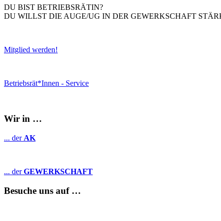
DU BIST BETRIEBSRÄTIN?
DU WILLST DIE AUGE/UG IN DER GEWERKSCHAFT STÄR
Mitglied werden!
Betriebsrät*Innen - Service
Wir in …
... der
AK
... der
GEWERKSCHAFT
Besuche uns auf …