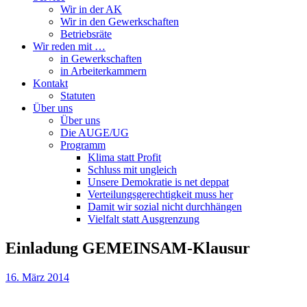
Wir in der AK
Wir in den Gewerkschaften
Betriebsräte
Wir reden mit …
in Gewerkschaften
in Arbeiterkammern
Kontakt
Statuten
Über uns
Über uns
Die AUGE/UG
Programm
Klima statt Profit
Schluss mit ungleich
Unsere Demokratie is net deppat
Verteilungsgerechtigkeit muss her
Damit wir sozial nicht durchhängen
Vielfalt statt Ausgrenzung
Einladung GEMEINSAM-Klausur
16. März 2014