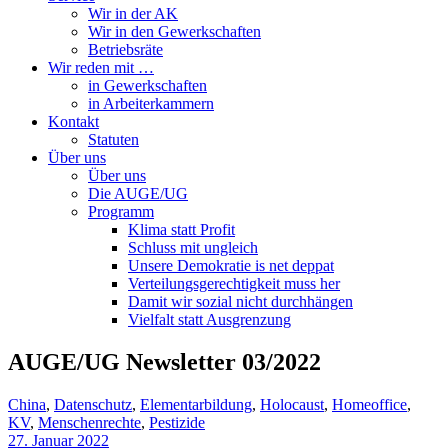
Wir in der AK
Wir in den Gewerkschaften
Betriebsräte
Wir reden mit …
in Gewerkschaften
in Arbeiterkammern
Kontakt
Statuten
Über uns
Über uns
Die AUGE/UG
Programm
Klima statt Profit
Schluss mit ungleich
Unsere Demokratie is net deppat
Verteilungsgerechtigkeit muss her
Damit wir sozial nicht durchhängen
Vielfalt statt Ausgrenzung
AUGE/UG Newsletter 03/2022
China
,
Datenschutz
,
Elementarbildung
,
Holocaust
,
Homeoffice
,
KV
,
Menschenrechte
,
Pestizide
27. Januar 2022