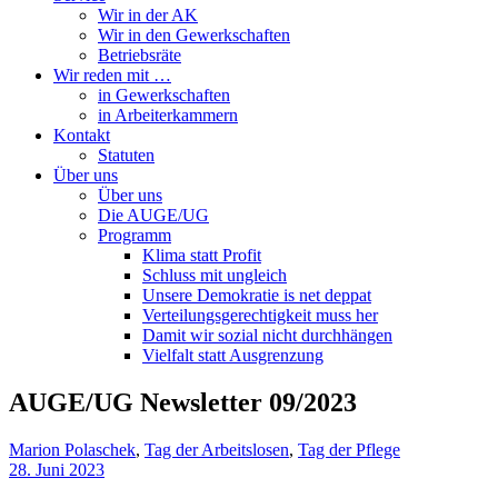
Wir in der AK
Wir in den Gewerkschaften
Betriebsräte
Wir reden mit …
in Gewerkschaften
in Arbeiterkammern
Kontakt
Statuten
Über uns
Über uns
Die AUGE/UG
Programm
Klima statt Profit
Schluss mit ungleich
Unsere Demokratie is net deppat
Verteilungsgerechtigkeit muss her
Damit wir sozial nicht durchhängen
Vielfalt statt Ausgrenzung
AUGE/UG Newsletter 09/2023
Marion Polaschek
,
Tag der Arbeitslosen
,
Tag der Pflege
28. Juni 2023