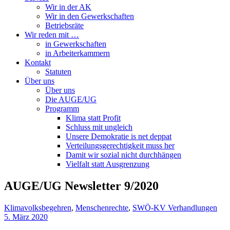
Wir in der AK
Wir in den Gewerkschaften
Betriebsräte
Wir reden mit …
in Gewerkschaften
in Arbeiterkammern
Kontakt
Statuten
Über uns
Über uns
Die AUGE/UG
Programm
Klima statt Profit
Schluss mit ungleich
Unsere Demokratie is net deppat
Verteilungsgerechtigkeit muss her
Damit wir sozial nicht durchhängen
Vielfalt statt Ausgrenzung
AUGE/UG Newsletter 9/2020
Klimavolksbegehren
,
Menschenrechte
,
SWÖ-KV Verhandlungen
5. März 2020