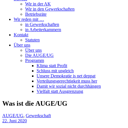
Wir in der AK
Wir in den Gewerkschaften
Betriebsräte
Wir reden mit …
in Gewerkschaften
in Arbeiterkammern
Kontakt
Statuten
Über uns
Über uns
Die AUGE/UG
Programm
Klima statt Profit
Schluss mit ungleich
Unsere Demokratie is net deppat
Verteilungsgerechtigkeit muss her
Damit wir sozial nicht durchhängen
Vielfalt statt Ausgrenzung
Was ist die AUGE/UG
AUGE/UG
,
Gewerkschaft
22. Juni 2020