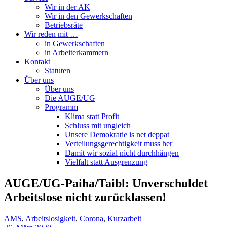
Wir in der AK
Wir in den Gewerkschaften
Betriebsräte
Wir reden mit …
in Gewerkschaften
in Arbeiterkammern
Kontakt
Statuten
Über uns
Über uns
Die AUGE/UG
Programm
Klima statt Profit
Schluss mit ungleich
Unsere Demokratie is net deppat
Verteilungsgerechtigkeit muss her
Damit wir sozial nicht durchhängen
Vielfalt statt Ausgrenzung
AUGE/UG-Paiha/Taibl: Unverschuldet
Arbeitslose nicht zurücklassen!
AMS
,
Arbeitslosigkeit
,
Corona
,
Kurzarbeit