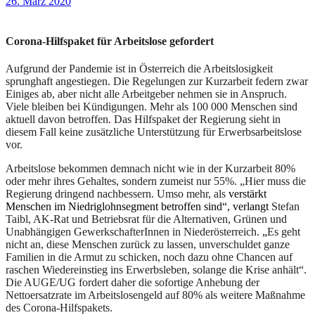
26. März 2020
Corona-Hilfspaket für Arbeitslose gefordert
Aufgrund der Pandemie ist in Österreich die Arbeitslosigkeit
sprunghaft angestiegen. Die Regelungen zur Kurzarbeit federn zwar
Einiges ab, aber nicht alle Arbeitgeber nehmen sie in Anspruch.
Viele bleiben bei Kündigungen. Mehr als 100 000 Menschen sind
aktuell davon betroffen
.
Das Hilfspaket der Regierung sieht in
diesem Fall keine zusätzliche Unterstützung für Erwerbsarbeitslose
vor.
Arbeitslose bekommen demnach nicht wie in der Kurzarbeit 80%
oder mehr ihres Gehaltes, sondern zumeist nur 55%. „Hier muss die
Regierung dringend nachbessern. Umso mehr, als
verstärkt
Menschen im Niedriglohnsegment betroffen sind“,
verlangt
Stefan
Taibl, AK-Rat und Betriebsrat für die Alternativen, Grünen und
Unabhängigen GewerkschafterInnen in Niederösterreich.
„
Es geht
nicht an, diese Menschen zurück zu lassen, unverschuldet ganze
Familien in die Armut zu schicken, noch dazu ohne Chancen auf
raschen Wiedereinstieg ins Erwerbsleben, solange die Krise anhält“.
Die AUGE/UG fordert daher die sofortige Anhebung der
Nettoersatzrate im Arbeitslosengeld auf 80% als weitere Maßnahme
des Corona-Hilfspakets.