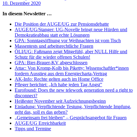
10. Dezember 2020
In diesem Newsletter …
Die Position der AUGE/UG zur Pensionsdebatte
AUGE/UG/Stanger: UG-Novelle bringt neue Hürden und
Demokratieabbau statt echte Lösungen
GPA: Sonntagsöffnung vor Weihnachten ist vom Tisch
Massentests und arbeitsrechtliche Fragen
ÖLI/UG: Faßmann zeigt Mitgefühl, aber NULL Hilfe und
Schutz für die wieder offenen Schulen!
GPA: Bier-Brauer-KV abgeschlossen
Attac: Von Kromp-Kolb bis Piketty: Wissenschaftler*innen
fordern Ausstieg aus dem Energiecharta-Vertrag
AK-Info: Rechte gelten auch im Home Office
Pfleger berichtet: „Ich habe jeden Tag Angst”
Eurofound: Does the new telework generation need a right to
disconnect?
Heißester November seit Aufzeichnungsbeginn
Einladung: Verpflichtende Testung, Verpflichtende Impfung,
geht das, soll es das geben?
„Gemeinsam frei bleiben“ – Gesprächsangebot für Frauen
AUGE/UG Erreichbarkeit
Tipps und Termine