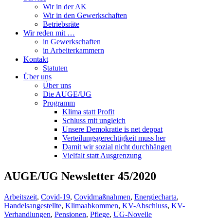
Wir in der AK
Wir in den Gewerkschaften
Betriebsräte
Wir reden mit …
in Gewerkschaften
in Arbeiterkammern
Kontakt
Statuten
Über uns
Über uns
Die AUGE/UG
Programm
Klima statt Profit
Schluss mit ungleich
Unsere Demokratie is net deppat
Verteilungsgerechtigkeit muss her
Damit wir sozial nicht durchhängen
Vielfalt statt Ausgrenzung
AUGE/UG Newsletter 45/2020
Arbeitszeit
,
Covid-19
,
Covidmaßnahmen
,
Energiecharta
,
Handelsangestellte
,
Klimaabkommen
,
KV-Abschluss
,
KV-
Verhandlungen
,
Pensionen
,
Pflege
,
UG-Novelle