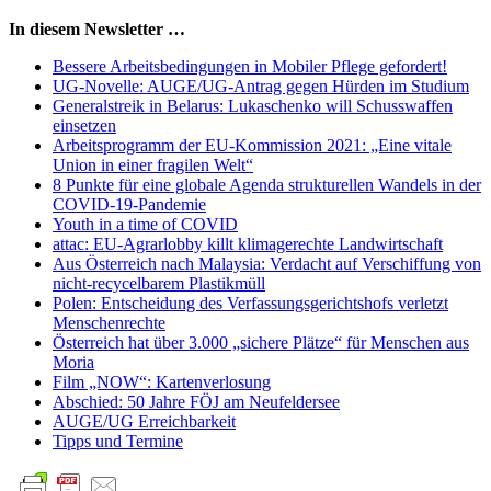
In diesem Newsletter …
Bessere Arbeitsbedingungen in Mobiler Pflege gefordert!
UG-Novelle: AUGE/UG-Antrag gegen Hürden im Studium
Generalstreik in Belarus: Lukaschenko will Schusswaffen
einsetzen
Arbeitsprogramm der EU-Kommission 2021: „Eine vitale
Union in einer fragilen Welt“
8 Punkte für eine globale Agenda strukturellen Wandels in der
COVID-19-Pandemie
Youth in a time of COVID
attac: EU-Agrarlobby killt klimagerechte Landwirtschaft
Aus Österreich nach Malaysia: Verdacht auf Verschiffung von
nicht-recycelbarem Plastikmüll
Polen: Entscheidung des Verfassungsgerichtshofs verletzt
Menschenrechte
Österreich hat über 3.000 „sichere Plätze“ für Menschen aus
Moria
Film „NOW“: Kartenverlosung
Abschied: 50 Jahre FÖJ am Neufeldersee
AUGE/UG Erreichbarkeit
Tipps und Termine