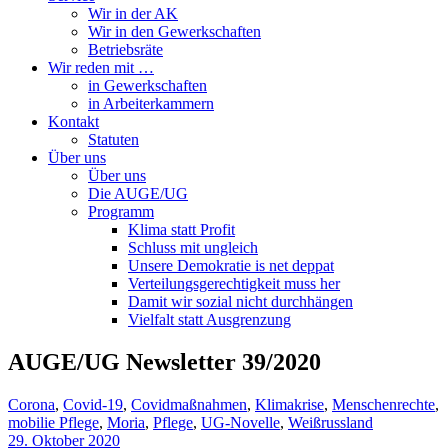
Wir in der AK
Wir in den Gewerkschaften
Betriebsräte
Wir reden mit …
in Gewerkschaften
in Arbeiterkammern
Kontakt
Statuten
Über uns
Über uns
Die AUGE/UG
Programm
Klima statt Profit
Schluss mit ungleich
Unsere Demokratie is net deppat
Verteilungsgerechtigkeit muss her
Damit wir sozial nicht durchhängen
Vielfalt statt Ausgrenzung
AUGE/UG Newsletter 39/2020
Corona
,
Covid-19
,
Covidmaßnahmen
,
Klimakrise
,
Menschenrechte
,
mobilie Pflege
,
Moria
,
Pflege
,
UG-Novelle
,
Weißrussland
29. Oktober 2020