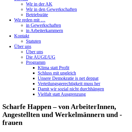
Wir in der AK
Wir in den Gewerkschaften
Betriebsräte
Wir reden mit …
in Gewerkschaften
in Arbeiterkammern
Kontakt
Statuten
Über uns
Über uns
Die AUGE/UG
Programm
Klima statt Profit
Schluss mit ungleich
Unsere Demokratie is net deppat
Verteilungsgerechtigkeit muss her
Damit wir sozial nicht durchhängen
Vielfalt statt Ausgrenzung
Scharfe Happen – von ArbeiterInnen,
Angestellten und Werkelmännern und -
frauen