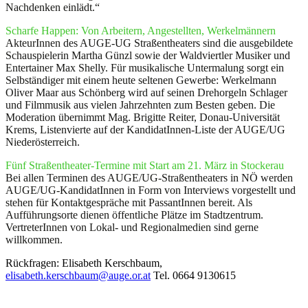
Nachdenken einlädt.“
Scharfe Happen: Von Arbeitern, Angestellten, Werkelmännern
AkteurInnen des AUGE-UG Straßentheaters sind die ausgebildete
Schauspielerin Martha Günzl sowie der Waldviertler Musiker und
Entertainer Max Shelly. Für musikalische Untermalung sorgt ein
Selbständiger mit einem heute seltenen Gewerbe: Werkelmann
Oliver Maar aus Schönberg wird auf seinen Drehorgeln Schlager
und Filmmusik aus vielen Jahrzehnten zum Besten geben. Die
Moderation übernimmt Mag. Brigitte Reiter, Donau-Universität
Krems, Listenvierte auf der KandidatInnen-Liste der AUGE/UG
Niederösterreich.
Fünf Straßentheater-Termine mit Start am 21. März in Stockerau
Bei allen Terminen des AUGE/UG-Straßentheaters in NÖ werden
AUGE/UG-KandidatInnen in Form von Interviews vorgestellt und
stehen für Kontaktgespräche mit PassantInnen bereit. Als
Aufführungsorte dienen öffentliche Plätze im Stadtzentrum.
VertreterInnen von Lokal- und Regionalmedien sind gerne
willkommen.
Rückfragen: Elisabeth Kerschbaum,
elisabeth.kerschbaum@auge.or.at
Tel. 0664 9130615