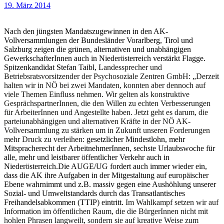
19. März 2014
Nach den jüngsten Mandatszugewinnen in den AK-
Vollversammlungen der Bundesländer Vorarlberg, Tirol und
Salzburg zeigen die grünen, alternativen und unabhängigen
GewerkschafterInnen auch in Niederösterreich verstärkt Flagge.
Spitzenkandidat Stefan Taibl, L
andessprecher und
Betriebsratsvorsitzender der Psychosoziale Zentren GmbH: „Derzeit
halten wir in NÖ bei zwei Mandaten, konnten aber dennoch auf
viele Themen Einfluss nehmen. Wir gelten als konstruktive
GesprächspartnerInnen, die den Willen zu echten Verbesserungen
für ArbeiterInnen und Angestellte haben. Jetzt geht es darum, die
parteiunabhängigen und alternativen Kräfte in der NÖ AK-
Vollversammlung zu stärken um in Zukunft unseren Forderungen
mehr Druck zu verleihen:
gesetzlicher Mindestlohn, mehr
Mitspracherecht der ArbeitnehmerInnen, sechste Urlaubswoche für
alle, mehr und leistbarer öffentlicher Verkehr auch in
Niederösterreich.Die AUGE/UG fordert auch immer wieder ein,
dass die AK ihre Aufgaben in der Mitgestaltung auf europäischer
Ebene wahrnimmt und z.B. massiv gegen eine Aushöhlung unserer
Sozial- und Umweltstandards durch das Transatlantisches
Freihandelsabkommen (TTIP) eintritt.
Im Wahlkampf setzen wir auf
Information im öffentlichen Raum, die die BürgerInnen nicht mit
hohlen Phrasen langweilt, sondern sie auf kreative Weise zum