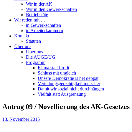
Wir in der AK
Wir in den Gewerkschaften
Betriebsräte
Wir reden mit …
in Gewerkschaften
in Arbeiterkammern
Kontakt
Statuten
Über uns
Über uns
Die AUGE/UG
Programm
Klima statt Profit
Schluss mit ungleich
Unsere Demokratie is net deppat
Verteilungsgerechtigkeit muss her
Damit wir sozial nicht durchhängen
Vielfalt statt Ausgrenzung
Antrag 09 / Novellierung des AK-Gesetze
13. November 2015