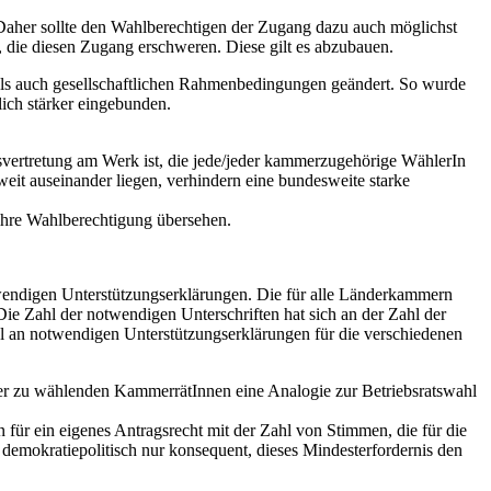
. Daher sollte den Wahlberechtigen der Zugang dazu auch möglichst
 die diesen Zugang erschweren. Diese gilt es abzubauen.
ls auch gesellschaftlichen Rahmenbedingungen geändert. So wurde
lich stärker eingebunden.
nsvertretung am Werk ist, die jede/jeder kammerzugehörige WählerIn
weit auseinander liegen, verhindern eine bundesweite starke
 ihre Wahlberechtigung übersehen.
twendigen Unterstützungserklärungen. Die für alle Länderkammern
 Die Zahl der notwendigen Unterschriften hat sich an der Zahl der
hl an notwendigen Unterstützungserklärungen für die verschiedenen
der zu wählenden KammerrätInnen eine Analogie zur Betriebsratswahl
r ein eigenes Antragsrecht mit der Zahl von Stimmen, die für die
demokratiepolitisch nur konsequent, dieses Mindesterfordernis den