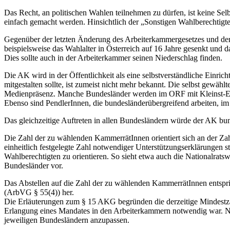
Das Recht, an politischen Wahlen teilnehmen zu dürfen, ist keine Se
einfach gemacht werden. Hinsichtlich der „Sonstigen Wahlberechtigt
Gegenüber der letzten Änderung des Arbeiterkammergesetzes und der
beispielsweise das Wahlalter in Österreich auf 16 Jahre gesenkt und 
Dies sollte auch in der Arbeiterkammer seinen Niederschlag finden.
Die AK wird in der Öffentlichkeit als eine selbstverständliche Einr
mitgestalten sollte, ist zumeist nicht mehr bekannt. Die selbst gewäh
Medienpräsenz. Manche Bundesländer werden im ORF mit Kleinst-Er
Ebenso sind PendlerInnen, die bundesländerübergreifend arbeiten, im
Das gleichzeitige Auftreten in allen Bundesländern würde der AK bun
Die Zahl der zu wählenden KammerrätInnen orientiert sich an der Za
einheitlich festgelegte Zahl notwendiger Unterstützungserklärungen st
Wahlberechtigten zu orientieren. So sieht etwa auch die Nationalrat
Bundesländer vor.
Das Abstellen auf die Zahl der zu wählenden KammerrätInnen entspri
(ArbVG § 55(4)) her.
Die Erläuterungen zum § 15 AKG begründen die derzeitige Mindestza
Erlangung eines Mandates in den Arbeiterkammern notwendig war. Nac
jeweiligen Bundesländern anzupassen.