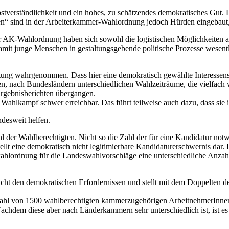
lbstverständlichkeit und ein hohes, zu schätzendes demokratisches Gut
en“ sind in der Arbeiterkammer-Wahlordnung jedoch Hürden eingebaut,
 AK-Wahlordnung haben sich sowohl die logistischen Möglichkeiten a
damit junge Menschen in gestaltungsgebende politische Prozesse wesent
ichtung wahrgenommen. Dass hier eine demokratisch gewählte Interesse
lten, nach Bundesländern unterschiedlichen Wahlzeiträume, die vielfach 
gebnisberichten übergangen.
 Wahlkampf schwer erreichbar. Das führt teilweise auch dazu, dass sie
desweit helfen.
hl der Wahlberechtigten. Nicht so die Zahl der für eine Kandidatur no
ellt eine demokratisch nicht legitimierbare Kandidaturerschwernis dar.
swahlordnung für die Landeswahlvorschläge eine unterschiedliche Anza
cht den demokratischen Erfordernissen und stellt mit dem Doppelten 
hl von 1500 wahlberechtigten kammerzugehörigen ArbeitnehmerInnen fü
hdem diese aber nach Länderkammern sehr unterschiedlich ist, ist es 