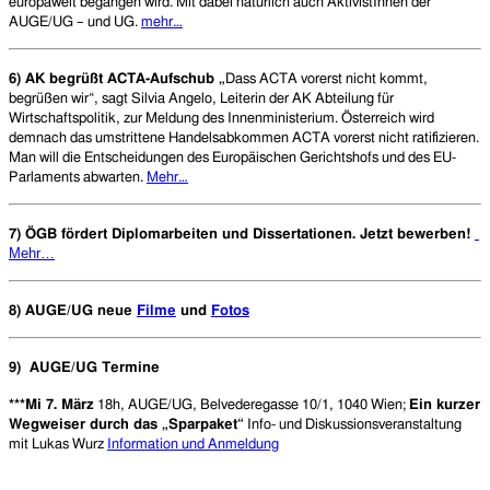
europaweit begangen wird. Mit dabei natürlich auch AktivistInnen der
AUGE/UG – und UG.
mehr…
6) AK begrüßt ACTA-Aufschub „
Dass ACTA vorerst nicht kommt,
begrüßen wir“, sagt Silvia Angelo, Leiterin der AK Abteilung für
Wirtschaftspolitik, zur Meldung des Innenministerium. Österreich wird
demnach das umstrittene Handelsabkommen ACTA vorerst nicht ratifizieren.
Man will die Entscheidungen des Europäischen Gerichtshofs und des EU-
Parlaments abwarten.
Mehr…
7) ÖGB fördert Diplomarbeiten und Dissertationen. Jetzt bewerben!
Mehr…
8) AUGE/UG neue
Filme
und
Fotos
9)
AUGE/UG Termine
***Mi 7. März
18h, AUGE/UG, Belvederegasse 10/1, 1040 Wien;
Ein kurzer
Wegweiser durch das „Sparpaket“
Info- und Diskussionsveranstaltung
mit Lukas Wurz
Information und Anmeldung