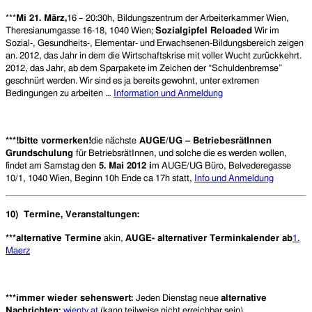
***
Mi 21. März,
16 – 20:30h, Bildungszentrum der Arbeiterkammer Wien,
Theresianumgasse 16-18, 1040 Wien;
Sozialgipfel Reloaded
Wir im
Sozial-, Gesundheits-, Elementar- und Erwachsenen-Bildungsbereich zeigen
an. 2012, das Jahr in dem die Wirtschaftskrise mit voller Wucht zurückkehrt.
2012, das Jahr, ab dem Sparpakete im Zeichen der “Schuldenbremse”
geschnürt werden. Wir sind es ja bereits gewohnt, unter extremen
Bedingungen zu arbeiten …
Information und Anmeldung
***!bitte vormerken!
die nächste
AUGE/UG – BetriebesrätInnen
Grundschulung
für BetriebsrätInnen, und solche die es werden wollen,
findet am Samstag den
5. Mai 2012 i
m AUGE/UG Büro, Belvederegasse
10/1, 1040 Wien, Beginn 10h Ende ca 17h statt,
Info und Anmeldung
10)
Termine, Veranstaltungen:
***alternative Termine
akin,
AUGE- alternativer Terminkalender ab
1.
Maerz
***immer wieder sehenswert:
Jeden Dienstag neue
alternative
Nachrichten:
wientv.at
(kann teilweise nicht erreichbar sein)