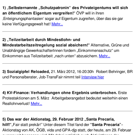
1)
„
Selbsternannte „Schutzpatronin“ des Privateigentums will sich
an öffentlichem Eigentum vergreifen!“
ÖVP will in ihren
‚Enteignungsphantasien‘ sogar auf Eigentum zugreifen, über das sie gar
keine Verfügungsgewalt hat!
Mehr…
2)
„Teilzeitarbeit durch Mindestlohn- und
Mindestarbeitszeitregelung sozial absichern!“
Alternative, Grüne und
Unabhängige GewerkschafterInnen fordern „Einkommensschutz“ um
Einkommen aus Teilzeitarbeit „nach unten“ abzusichern.
Mehr…
3) Sozialgipfel Reloaded,
21. März 2012, 16-20:30h
Robert Behringer, BR
und Personalberater, Job-TransFair nimmt teil
Interview hier
4) KV-Finance: Verhandlungen ohne Ergebnis unterbrochen.
Erste
Protestaktionen am 5. März
Arbeitgeberangebot bedeutet weiterhin einen
Reallohnverlust!
Mehr…
5) Das war der Aktionstag, 29. Februar 2012 „Santa Precaria,
hilf!“
„Fair statt prekär!” Unter diesem Titel fand der
“Santa Precaria”
–
Aktionstag von AK, ÖGB, vida und GPA-djp statt, der heute, am 29. Februar