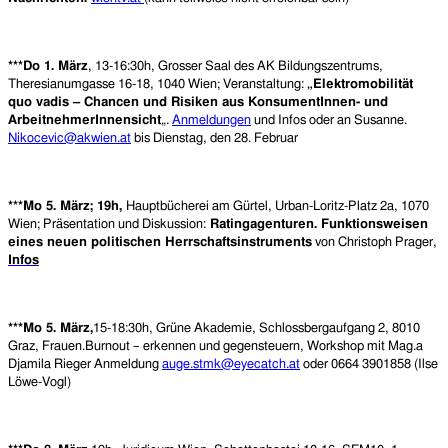
***Do 1. März
, 13-16:30h, Grosser Saal des AK Bildungszentrums,
Theresianumgasse 16-18, 1040 Wien; Veranstaltung:
„Elektromobilität
quo vadis – Chancen und Risiken aus KonsumentInnen- und
ArbeitnehmerInnensicht
„.
Anmeldungen
und Infos oder an Susanne.
Nikocevic@akwien.at
bis Dienstag, den 28. Februar
***Mo 5. März; 19h,
Hauptbücherei am Gürtel, Urban-Loritz-Platz 2a, 1070
Wien; Präsentation und Diskussion:
Ratingagenturen. Funktionsweisen
eines neuen politischen Herrschaftsinstruments
von Christoph Prager,
Infos
***Mo 5. März,
15-18:30h, Grüne Akademie, Schlossbergaufgang 2, 8010
Graz, Frauen.Burnout – erkennen und gegensteuern, Workshop mit Mag.a
Djamila Rieger Anmeldung
auge.stmk@eyecatch.at
oder 0664 3901858 (Ilse
Löwe-Vogl)