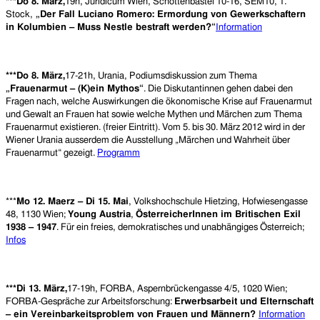
***Do 8. März,
19h, Juridicum Wien, Schottenbastei 10-16, SEM10, 1.
Stock,
„Der Fall Luciano Romero: Ermordung von Gewerkschaftern
in Kolumbien – Muss Nestle bestraft werden?“
Information
***Do 8. März,
17-21h, Urania, Podiumsdiskussion zum Thema
„Frauenarmut – (K)ein Mythos“
. Die Diskutantinnen gehen dabei den
Fragen nach, welche Auswirkungen die ökonomische Krise auf Frauenarmut
und Gewalt an Frauen hat sowie welche Mythen und Märchen zum Thema
Frauenarmut existieren. (freier Eintritt). Vom 5. bis 30. März 2012 wird in der
Wiener Urania ausserdem die Ausstellung „Märchen und Wahrheit über
Frauenarmut“ gezeigt.
Programm
***
Mo 12. Maerz – Di 15. Mai
, Volkshochschule Hietzing, Hofwiesengasse
48, 1130 Wien;
Young Austria
,
ÖsterreicherInnen im Britischen Exil
1938 – 1947
. Für ein freies, demokratisches und unabhängiges Österreich;
Infos
***Di 13. März,
17-19h, FORBA, Aspernbrückengasse 4/5, 1020 Wien;
FORBA-Gespräche zur Arbeitsforschung:
Erwerbsarbeit und Elternschaft
– ein Vereinbarkeitsproblem von Frauen und Männern?
Information