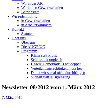
Wir in der AK
Wir in den Gewerkschaften
Betriebsräte
Wir reden mit …
in Gewerkschaften
in Arbeiterkammern
Kontakt
Statuten
Über uns
Über uns
Die AUGE/UG
Programm
Klima statt Profit
Schluss mit ungleich
Unsere Demokratie is net deppat
Verteilungsgerechtigkeit muss her
Damit wir sozial nicht durchhängen
Vielfalt statt Ausgrenzung
Newsletter 08/2012 vom 1. März 2012
7. März 2012